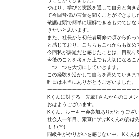
うことができました。
やはり、学びと実践を通して自分と向き
て今回皆様の言葉を聞くことができまし
敬護は頭で簡単に理解できるものではな
きたいと思います。
また、社長から初任者研修の頃から仰っ
と感じており、こちらもこれからも深め
今回私が課題だと感じたことは、目配り
今後のことを考えた上でも大切になるこ
一つ一つを大切にしていきます。
この経験を活かして自らを高めていきま
昨日は本当にありがとうございました。
ーーーーーーーーーーーーーーーーーー
Kくんに対する 先輩Tさんからのコメン
おはようございます。
Kくん、ルーキー会参加ありがとうござ
社会人一年目、素直に学ぶKくんの姿は
よ！(^^)
同級生がやりがいを感じない中、Kくん