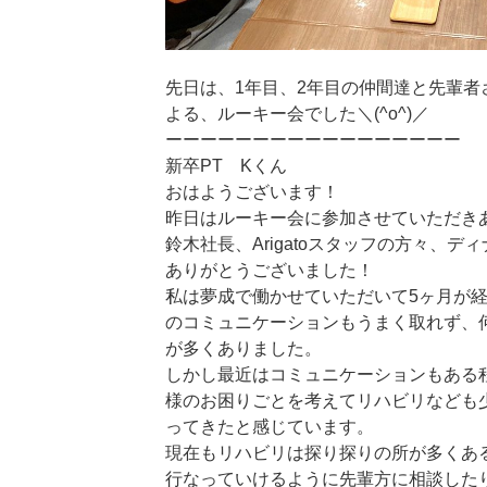
先日は、1年目、2年目の仲間達と先輩者
よる、ルーキー会でした＼(^o^)／
ーーーーーーーーーーーーーーーーー
新卒PT Kくん
おはようございます！
昨日はルーキー会に参加させていただき
鈴木社長、Arigatoスタッフの方々、
ありがとうございました！
私は夢成で働かせていただいて5ヶ月が
のコミュニケーションもうまく取れず、
が多くありました。
しかし最近はコミュニケーションもある
様のお困りごとを考えてリハビリなども
ってきたと感じています。
現在もリハビリは探り探りの所が多くあ
行なっていけるように先輩方に相談した