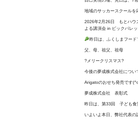
地域のサッカースクールを応援
2026年2月26日 もとハ
よる講演会 in ビックパレ
昨日は、ふくしまフード
父、母、祖父、祖母
?メリークリスマス?
今後の夢成株式会社につい
Arigatoのおせち発売です(^o
夢成株式会社 表彰式
昨日は、第33回 子ども食堂で
いよいよ本日、弊社代表の