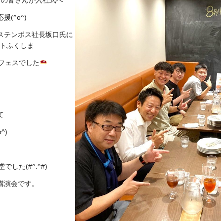
(^o^)
ウステンボス社長坂口氏に
ットふくしま
フェスでした
て
^)
した(#^.^#)
講演会です。