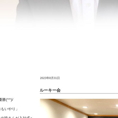
投
2023年8月31日
稿
日:
ルーキー会
(^^)/
おもいやり」
名の皆さんが入社式へ