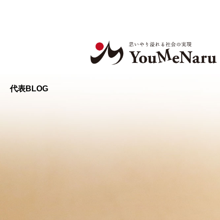
コ
ン
テ
ン
ツ
へ
ス
キ
代表BLOG
ッ
プ