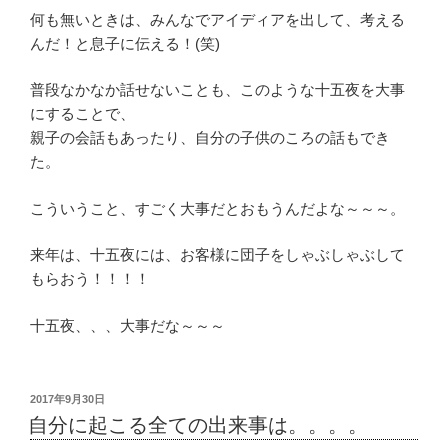
何も無いときは、みんなでアイディアを出して、考える
んだ！と息子に伝える！(笑)
普段なかなか話せないことも、このような十五夜を大事
にすることで、
親子の会話もあったり、自分の子供のころの話もでき
た。
こういうこと、すごく大事だとおもうんだよな～～～。
来年は、十五夜には、お客様に団子をしゃぶしゃぶして
もらおう！！！！
十五夜、、、大事だな～～～
投
2017年9月30日
稿
自分に起こる全ての出来事は。。。。
日: