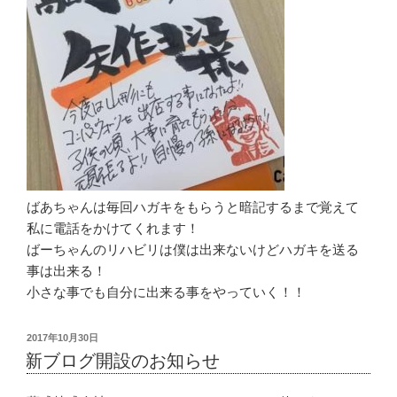
ばあちゃんは毎回ハガキをもらうと暗記するまで覚えて
私に電話をかけてくれます！
ばーちゃんのリハビリは僕は出来ないけどハガキを送る
事は出来る！
小さな事でも自分に出来る事をやっていく！！
投
2017年10月30日
稿
新ブログ開設のお知らせ
日: