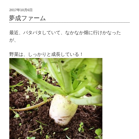
投
2017年10月6日
稿
夢成ファーム
日:
最近、バタバタしていて、なかなか畑に行けかなった
が、
野菜は、しっかりと成長している！