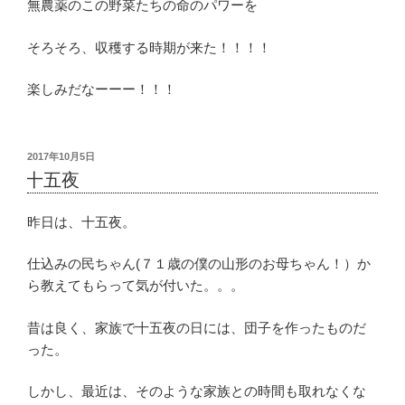
無農薬のこの野菜たちの命のパワーを
そろそろ、収穫する時期が来た！！！！
楽しみだなーーー！！！
投
2017年10月5日
稿
十五夜
日:
昨日は、十五夜。
仕込みの民ちゃん(７１歳の僕の山形のお母ちゃん！）か
ら教えてもらって気が付いた。。。
昔は良く、家族で十五夜の日には、団子を作ったものだ
った。
しかし、最近は、そのような家族との時間も取れなくな