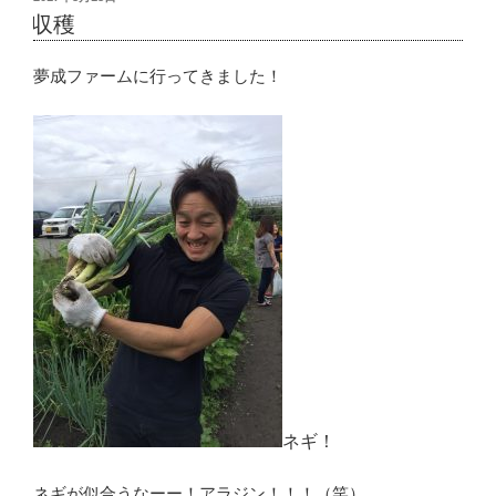
稿
収穫
日:
夢成ファームに行ってきました！
ネギ！
ネギが似合うなーー！アラジン！！！（笑）