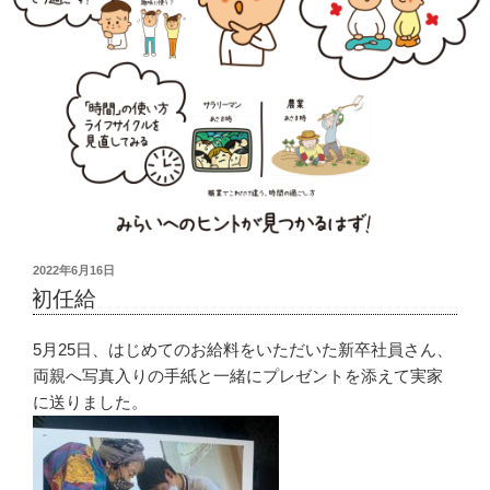
投
2022年6月16日
稿
初任給
日:
5月25日、はじめてのお給料をいただいた新卒社員さん、
両親へ写真入りの手紙と一緒にプレゼントを添えて実家
に送りました。