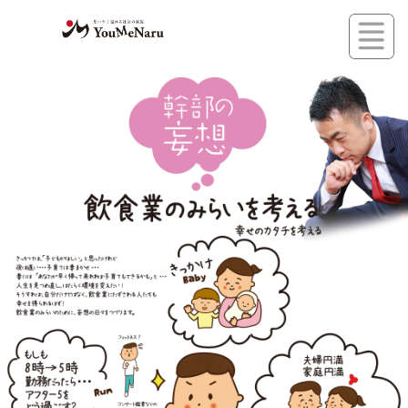
コ
ン
テ
ン
ツ
へ
ス
キ
ッ
プ