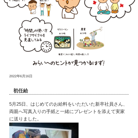
投
2022年6月16日
稿
日:
初任給
5月25日、はじめてのお給料をいただいた新卒社員さん、
両親へ写真入りの手紙と一緒にプレゼントを添えて実家
に送りました。