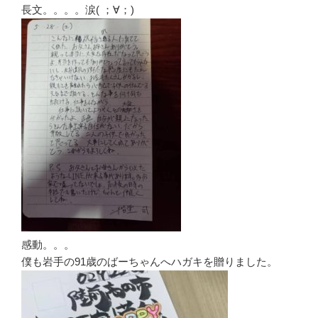
長文。。。。涙( ；∀；)
感動。。。
僕も岩手の91歳のばーちゃんへハガキを贈りました。