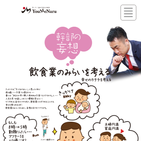
コ
ン
テ
ン
ツ
へ
ス
キ
ッ
プ