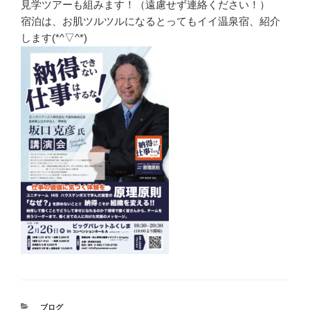
見学ツアーも組みます！（遠慮せず連絡ください！）
宿泊は、お肌ツルツルになるとってもイイ温泉宿、紹介
します(*^▽^*)
カ
ブログ