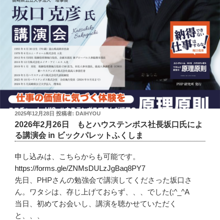
投
2025年12月28日
投稿者:
DAIHYOU
稿
2026年2月26日 もとハウステンボス社長坂口氏によ
日:
る講演会 in ビックパレットふくしま
申し込みは、こちらからも可能です。
https://forms.gle/ZNMsDULzJgBaq8PY7
先日、PHPさんの勉強会で講演してくださった坂口さ
ん。ワタシは、存じ上げておらず、、、でした(;^_^A
当日、初めてお会いし、講演を聴かせていただく
と、、、