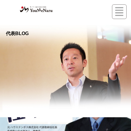
コ
ン
テ
ン
代表BLOG
ツ
へ
ス
キ
ッ
プ