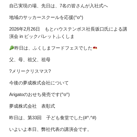
自己実現の場、先日は、7名の皆さんが入社式へ
地域のサッカースクールを応援(^o^)
2026年2月26日 もとハウステンボス社長坂口氏による講
演会 in ビックパレットふくしま
昨日は、ふくしまフードフェスでした
父、母、祖父、祖母
?メリークリスマス?
今後の夢成株式会社について
Arigatoのおせち発売です(^o^)
夢成株式会社 表彰式
昨日は、第33回 子ども食堂でした(#^.^#)
いよいよ本日、弊社代表の講演会です。