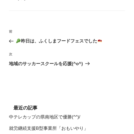
テ
ゴ
リ
ー
投
過
前
稿
去
ナ
昨日は、ふくしまフードフェスでした
の
ビ
ゲ
投
次
次
ー
稿
の
地域のサッカースクールを応援(^o^)
シ
投
ョ
稿
ン
最近の記事
中テレカップの県南地区で優勝(^^)/
就労継続支援B型事業所「おもいやり」